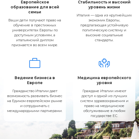
Европейское
Стабильность и высокий
образование
для всей
уровень жизни
семьи
Италия — одна из крупнейших
Ваши дети получают право на
экономик Европы,
обучение в престижных
предлагающая устойчивую
университетах Европы по
политическую систему и
доступным условиям, а
высокие социальные
итальянский диплом
стандарты.
признается во всем мире.
Ведение бизнеса в
Медицина европейского
Европе
уровня
Гражданство Италии дает
Граждане Италии имеют
возможность развивать бизнес
доступ к одной из лучших
на Едином европейском рынке
систем здравоохранения и
и сотрудничать с
право на медицинское
международными партнерами.
обслуживание в любом
государстве ЕС.