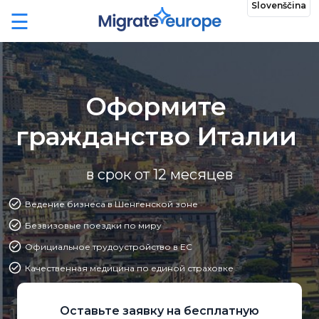
Slovenščina
☰
Оформите
гражданство Италии
в срок от 12 месяцев
Ведение бизнеса в Шенгенской зоне
Безвизовые поездки по миру
Официальное трудоустройство в ЕС
Качественная медицина по единой страховке
Оставьте заявку на бесплатную